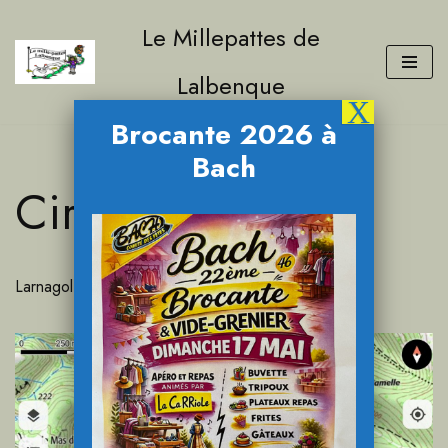
Le Millepattes de
Aller
Lalbenque
au
contenu
Brocante 2026 à
Bach
Circuits moyens
Larnagol