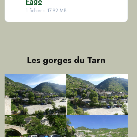
Fage
1 fichier·s
17.92 MB
Les gorges du Tarn