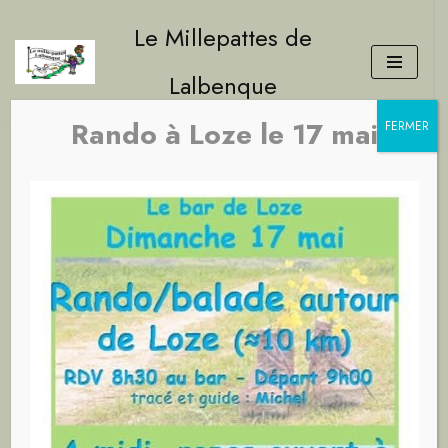
Le Millepattes de
Aller
Lalbenque
au
contenu
Rando à Loze le 17 mai
Brocante 2026 à
FERMER
Bach
Mai 2026 : la
Lozère
Le circuit des menhirs et La