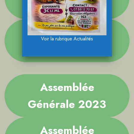
Générale 2025
Assemblée
Voir la rubrique Actualités
Générale 2024
Assemblée
Générale 2023
Assemblée