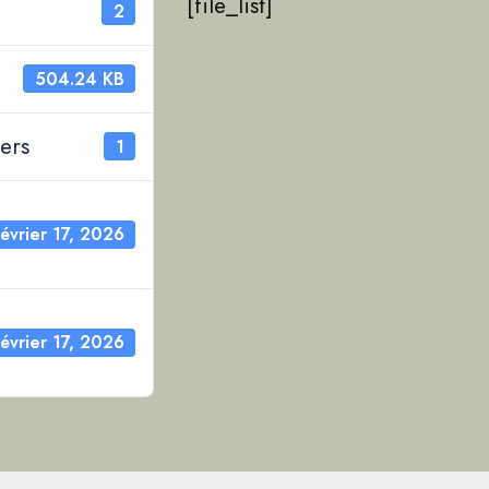
[file_list]
2
504.24 KB
ers
1
février 17, 2026
février 17, 2026