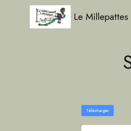
Le Millepattes
Aller
au
contenu
Télécharger