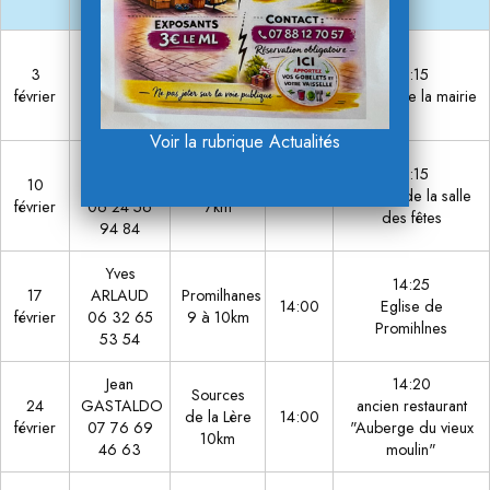
Lalbenque
Sylvie
3
AMAT
Fontanes
14:15
14:00
février
06 37 40
8 à 9km
parking de la mairie
98 87
Voir la rubrique Actualités
Hervé
14:15
10
FERMY
Laburgade
14:00
parking de la salle
février
06 24 56
7km
des fêtes
94 84
Yves
14:25
17
ARLAUD
Promilhanes
14:00
Eglise de
février
06 32 65
9 à 10km
Promihlnes
53 54
Jean
14:20
Sources
24
GASTALDO
ancien restaurant
de la Lère
14:00
février
07 76 69
"Auberge du vieux
10km
46 63
moulin"