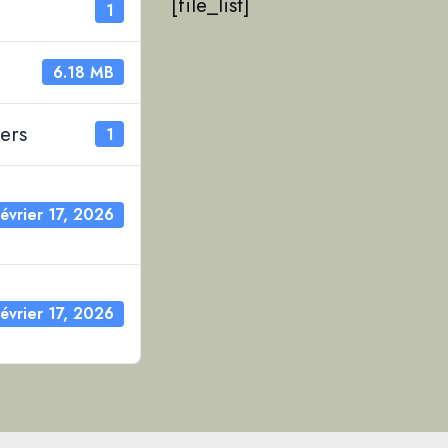
[file_list]
1
6.18 MB
ers
1
février 17, 2026
février 17, 2026